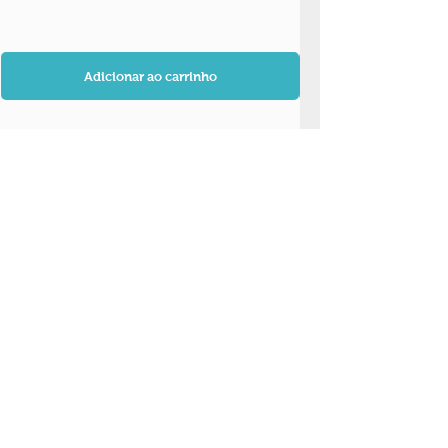
Adicionar ao carrinho
ALL SOLUTIONS MEDICAL
Telefones:
(11) 4193-6124
/
4191-8206
/
4191-
8239
Endereço: Alameda Madeira, 162 Cjs. 1101 e
1108
Edifício Quebec Business Center
Alphaville Industrial, Barueri – SP - 06454-010