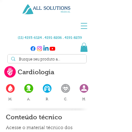
(11) 4193-6124 . 4191
-8206 .
4191-8239
Cardiologia
M.
A.
R.
C.
H.
Conteúdo técnico
Acesse o material técnico dos