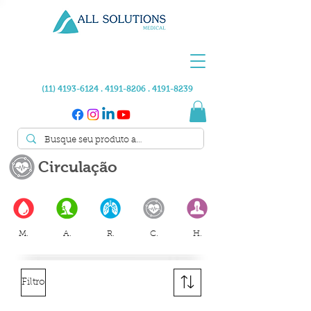
(11) 4193-6124 . 4191
-8206 .
4191-8239
Circulação
M.
A.
R.
C.
H.
Filtro