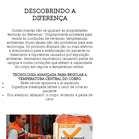
DESCOBRINDO A
DIFERENÇA
Outras mantas não se igualam às propriedades
térmicas do Reflexcell. Originalmente projetada para
resistir às condições de nevascas, temperaturas
ambientais muito baixas não são problemas para esta
tecnologia. Os produtos Blizzard são os mais efetivos
e direcionados para a estabilização do paciente no
tratamento à hipotermia causados por exposição
ambiental, ferimentos traumáticos causando perda de
sangue e outras condições que afetam a capacidade
do corpo em regular a temperatura central.
TECNOLOGIA AVANÇADA PARA REGULAR A
TEMPERATURA CENTRAL DO CORPO
Rede celular aprisiona o ar aquecido
Superfície metalizada reflete o calor de volta ao
paciente
Fios elásticos “abraçam” o corpo, evitando a perda de
calor