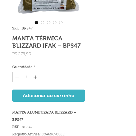
SKU: BPS47
MANTA TÉRMICA
BLIZZARD IFAK – BPS47
Preço
R$ 279,90
Quantidade
*
Adicionar ao carrinho
MANTA ALUMINIZADA BLIZZARD –
BPS47
REF.:
BPS47
Registro Anvisa:
80469670022