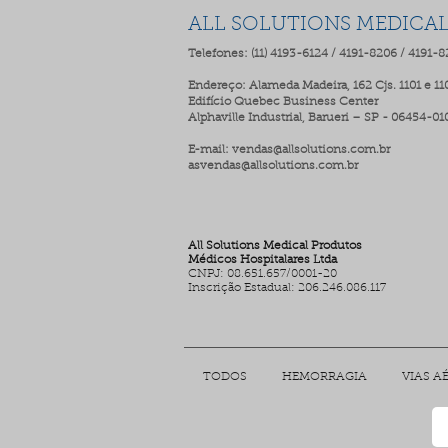
ALL SOLUTIONS MEDICA
Telefones: (11) 4193-6124 / 4191-8206 / 4191-
Endereço: Alameda Madeira, 162 Cjs. 1101 e 11
Edifício Quebec Business Center
Alphaville Industrial, Barueri – SP - 06454-01
E-mail:
vendas@allsolutions.com.br
asvendas@allsolutions.com.br
All Solutions Medical Produtos
Médicos Hospitalares Ltda
CNPJ: 08.651.657/0001-20
Inscrição Estadual: 206.246.086.117
TODOS
HEMORRAGIA
VIAS A