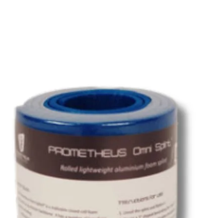
Estrutura de reforço in
Sistema de ganchos e a
Fio: 100% poliamida
Comporta um tornique