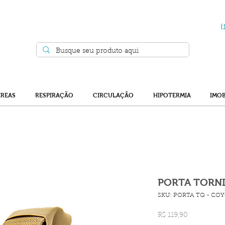
(
ÉREAS
RESPIRAÇÃO
CIRCULAÇÃO
HIPOTERMIA
IMOB
PORTA TORN
SKU: PORTA TQ - CO
Preço
R$ 119,90