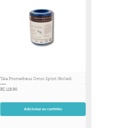
Tala Prometheus Omni Splint (Rolled)
Tala Prometheus Omni 
Preço
Preço
R$ 119,90
R$ 119,90
Adicionar ao carrinho