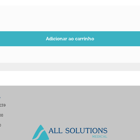
Visualização rápida
Adicionar ao carrinho
L
8239
08
0