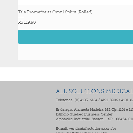
Tala Prometheus Omni Splint (Rolled)
Preço
R$ 119,90
ALL SOLUTIONS MEDICA
Telefones: (11) 4193-6124 / 4191-8206 / 4191-
Endereço: Alameda Madeira, 162 Cjs. 1101 e 11
Edifício Quebec Business Center
Alphaville Industrial, Barueri – SP - 06454-01
E-mail:
vendas@allsolutions.com.br