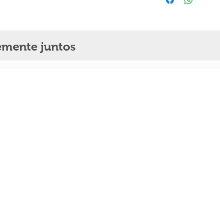
Produto Controlado:
( 
Condições de armaze
seco e com temperatura
Precauções:
Produto d
Contra-indicações:
Não
mente juntos
Importador e distribuid
Fabricante:
WAISMED Lt