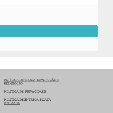
Tala Pro
Preço
R$ 119,90
POLÍTICA DE TROCA, DEVOLUÇÃO E
REEMBOLSO
POLÍTICA DE PRIVACIDADE
POLÍTICA DE ENTREGA E DATA
ESTIMADA